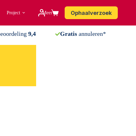
Ophaalverzoek
Project
Meer
Winkelwagen
beoordeling
9,4
Gratis
annuleren*