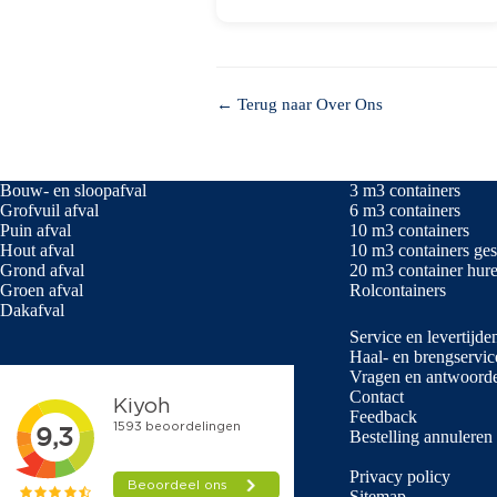
← Terug naar Over Ons
Bouw- en sloopafval
3 m3 containers
Grofvuil afval
6 m3 containers
Puin afval
10 m3 containers
Hout afval
10 m3 containers ges
Grond afval
20 m3 container hur
Groen afval
Rolcontainers
Dakafval
Service en levertijde
Haal- en brengservic
Vragen en antwoord
Contact
Feedback
Bestelling annuleren
Privacy policy
Sitemap