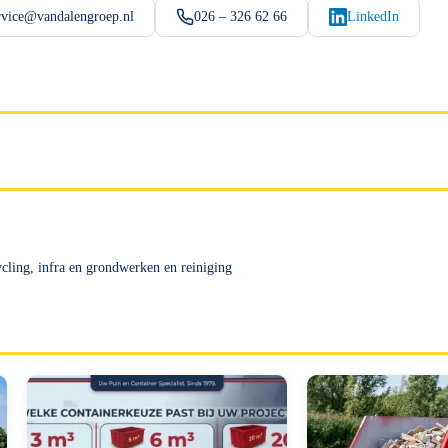
rvice@vandalengroep.nl
026 – 326 62 66
LinkedIn
ycling, infra en grondwerken en reiniging