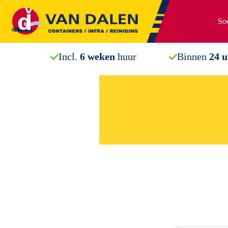
Ga
naar
Soo
de
inhoud
Incl.
6 weken
huur
Binnen
24 