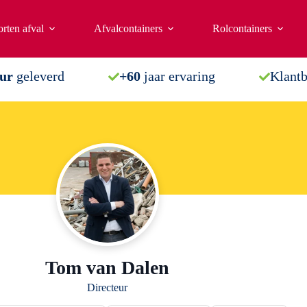
rten afval
Afvalcontainers
Rolcontainers
uur
geleverd
+60
jaar ervaring
Klant
Tom van Dalen
Directeur