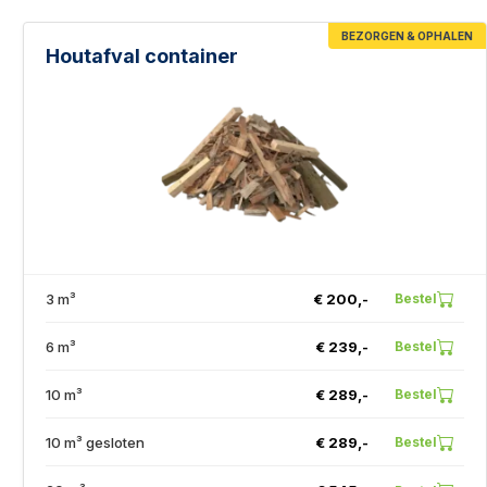
BEZORGEN & OPHALEN
Houtafval container
3 m³
€ 200,-
Bestel
6 m³
€ 239,-
Bestel
10 m³
€ 289,-
Bestel
10 m³ gesloten
€ 289,-
Bestel