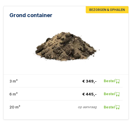
BEZORGEN & OPHALEN
Grond container
3 m³
€ 349,-
Bestel
6 m³
€ 445,-
Bestel
20 m³
Bestel
op aanvraag