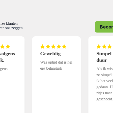
nze klanten
Beoor
ver ons zeggen
ig
Simpel en niet
Online
duur
duideli
 dat is hel
bestell
rijk
Als ik wist dat het
leverin
zo simpel was had
ik het veel eerder
Duidelijk 
gedaan. Had veel
bestellen.
ritjes naar de stort
is snel. Ni
gescheeld.
Prima ger