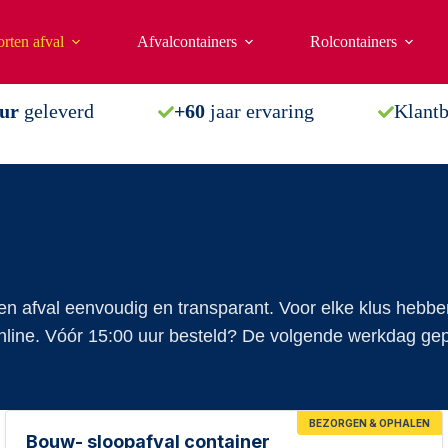
rten afval
Afvalcontainers
Rolcontainers
uur
geleverd
+60
jaar ervaring
Klant
n afval eenvoudig en transparant. Voor elke klus hebben 
 online. Vóór 15:00 uur besteld? De volgende werkdag gep
BEZORGEN & OPHALEN
Bouw- sloopafval container