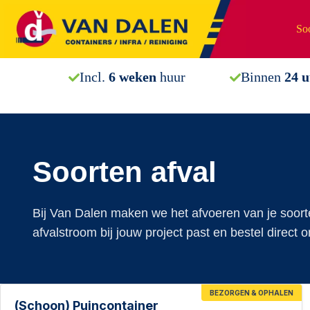
Ga
naar
Soo
de
inhoud
Incl.
6 weken
huur
Binnen
24 
Soorten afval
Bij Van Dalen maken we het afvoeren van je soorte
afvalstroom bij jouw project past en bestel direct
BEZORGEN & OPHALEN
(Schoon) Puincontainer