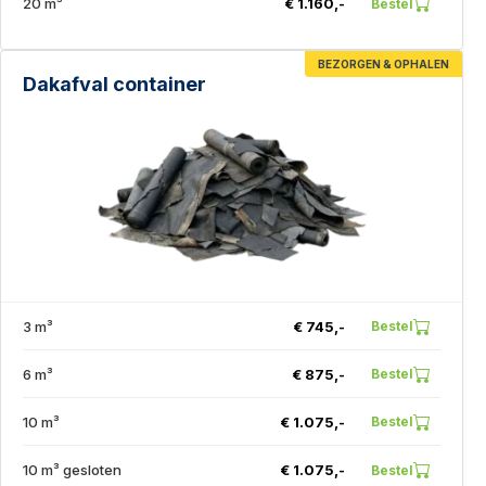
20 m³
€ 1.160,-
Bestel
BEZORGEN & OPHALEN
Dakafval container
3 m³
€ 745,-
Bestel
6 m³
€ 875,-
Bestel
10 m³
€ 1.075,-
Bestel
10 m³ gesloten
€ 1.075,-
Bestel