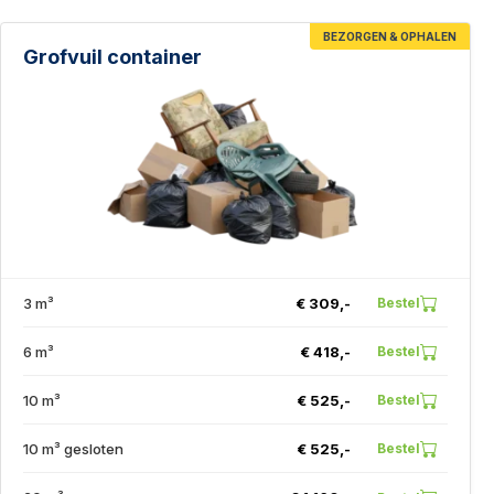
BEZORGEN & OPHALEN
Grofvuil container
3 m³
€ 309,-
Bestel
6 m³
€ 418,-
Bestel
10 m³
€ 525,-
Bestel
10 m³ gesloten
€ 525,-
Bestel