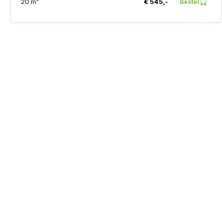
20 m³
€ 545,-
Bestel