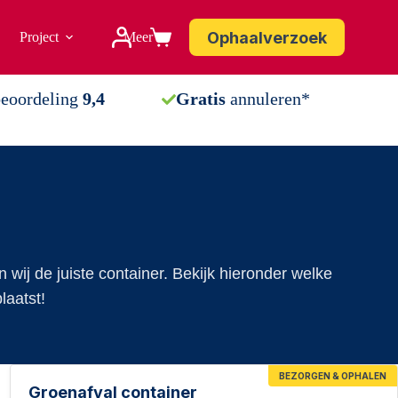
Ophaalverzoek
Project
Meer
Winkelwagen
beoordeling
9,4
Gratis
annuleren*
wij de juiste container. Bekijk hieronder welke
laatst!
BEZORGEN & OPHALEN
Groenafval container