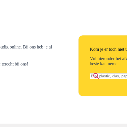
dig online. Bij ons heb je al
Kom je er toch niet u
Vul hieronder het afv
beste kan nemen.
 terecht bij ons!
Zoek
op
afvalmateriaal: