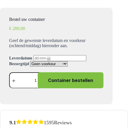
Bestel uw container
€
289,00
Geef de gewenste leverdatum en voorkeur
(ochtend/middag) hieronder aan.
Leverdatum
Bezorgtijd
Hout
container
Container bestellen
10
m³
aantal
9.1
1595
Reviews