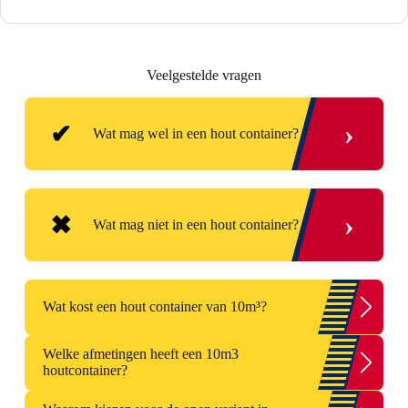
Veelgestelde vragen
›
Wat mag wel in een hout container?
Deuren vrij van glas
›
Wat mag niet in een hout container?
Geschilderd hout
Hardboard
Asbest of asbestgelijkend materiaal
Houten meubels vrij van overige
Wat kost een hout container van 10m³?
afvalstromen
Bielzen
Welke afmetingen heeft een 10m3
Hout met spijkers of scharnieren
Boomstammen
houtcontainer?
Houten kozijnen
Een hout container van 10m³ huur je bij Van Dalen
Bouwafval