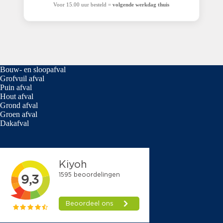
Voor 15.00 uur besteld =
volgende werkdag thuis
Bouw- en sloopafval
Grofvuil afval
Puin afval
Hout afval
Grond afval
Groen afval
Dakafval