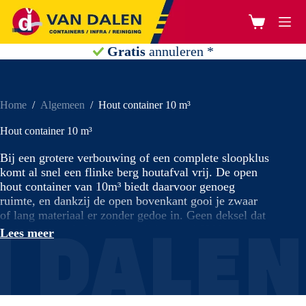
Ga
naar
Winkelwage
de
inhoud
Gratis
ophaalverzoek
Home
/
Algemeen
/
Hout container 10 m³
Hout container 10 m³
Bij een grotere verbouwing of een complete sloopklus
komt al snel een flinke berg houtafval vrij. De open
hout container van 10m³ biedt daarvoor genoeg
ruimte, en dankzij de open bovenkant gooi je zwaar
of lang materiaal er zonder gedoe in. Geen deksel dat
 DALEN
in de weg zit. Je huurt hem all-in vanaf €289,-,
Lees meer
inclusief 6 weken huur, en levering is doorgaans al de
volgende werkdag geregeld.