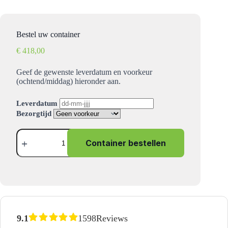
Bestel uw container
€
418,00
Geef de gewenste leverdatum en voorkeur
(ochtend/middag) hieronder aan.
Leverdatum
Bezorgtijd
Grofvuil
container
Container bestellen
6
m³
aantal
9.1
1598
Reviews