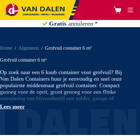
Ga
naar
Winkelwage
de
inhoud
Gratis
ophaalverzoek
…
Home
/
Algemeen
/
Grofvuil container 6 m³
Grofvuil container 6 m³
Op zoek naar een 6 kuub container voor grofvuil? Bij
Van Dalen Containers huur je eenvoudig en snel onze
populairste middenmaat grofvuil container. Compact
genoeg voor de oprit, groot genoeg voor een flinke
ontruiming van bijvoorbeeld een zolder, garage of
 DALEN
volledige woning. Al meer dan 100.000 tevreden
Lees meer
klanten gingen je voor. €418,- all-in, inclusief
transport, milieutoeslagen en 6 weken huur en geen
verrassingen achteraf.