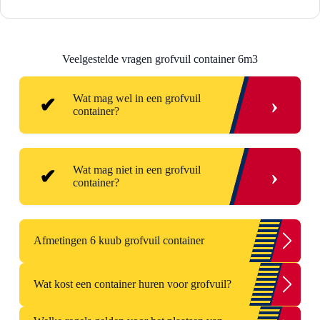
Veelgestelde vragen grofvuil container 6m3
Wat mag wel in een grofvuil
›
container?
Huisraad
Wat mag niet in een grofvuil
›
container?
Meubels
Aluminium
Accu’s
Dakpannen
Afmetingen 6 kuub grofvuil container
Drukhouders zoals bijvoorbeeld lachgas
Gasbeton (max 5%)
cilinders
Wat kost een container huren voor grofvuil?
Gipsblokken of platen (max 5%)
Asbesthoudend of asbestgelijkend
| Lengte | 360 cm |
Glas (liefst verpakt)