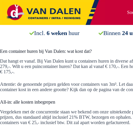
Ga
naar
Soo
de
inhoud
Incl.
6 weken
huur
Binnen
24 
Een container huren bij Van Dalen: wat kost dat?
Dat hangt er vanaf. Bij Van Dalen kunt u containers huren in diverse a
279,-. Wilt u een puincontainer huren? Dat kan al vanaf € 170,-. Een h
€ 175,-.
Attentie: de genoemde prijzen gelden voor containers van 3m³. Let daar
container kost in een andere grootte? Kijk dan op de pagina van de cont
All-in: alle kosten inbegrepen
Vergeleken met de concurrentie staan we bekend om onze uitstekende pr
prijzen, dus standaard altijd inclusief 21% BTW, bezorgen en ophalen. 
containers van € 25,- inclusief btw. Dit zal apart worden gefactureerd.