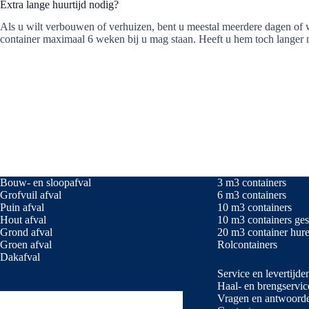
Extra lange huurtijd nodig?
Als u wilt verbouwen of verhuizen, bent u meestal meerdere dagen of 
container maximaal 6 weken bij u mag staan. Heeft u hem toch langer 
Bouw- en sloopafval
3 m3 containers
Grofvuil afval
6 m3 containers
Puin afval
10 m3 containers
Hout afval
10 m3 containers ges
Grond afval
20 m3 container hur
Groen afval
Rolcontainers
Dakafval
Service en levertijde
Haal- en brengservic
Vragen en antwoord