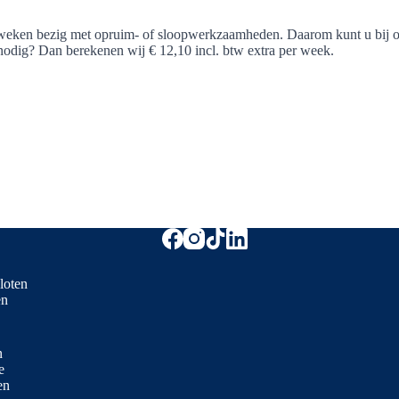
weken bezig met opruim- of sloopwerkzaamheden. Daarom kunt u bij ons
nodig? Dan berekenen wij € 12,10 incl. btw extra per week.
loten
en
n
e
en