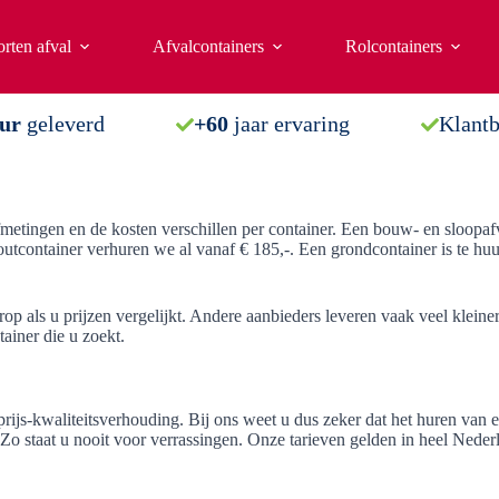
rten afval
Afvalcontainers
Rolcontainers
uur
geleverd
+60
jaar ervaring
Klant
fmetingen en de kosten verschillen per container. Een bouw- en sloopafv
outcontainer verhuren we al vanaf € 185,-. Een grondcontainer is te huu
op als u prijzen vergelijkt. Andere aanbieders leveren vaak veel klein
ainer die u zoekt.
ijs-kwaliteitsverhouding. Bij ons weet u dus zeker dat het huren van e
Zo staat u nooit voor verrassingen. Onze tarieven gelden in heel Nederl