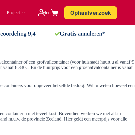
Ophaalverzoek
Project
Meer
Winkelwagen
beoordeling
9,4
Gratis
annuleren*
alcontainer of een grofvuilcontainer (voor huisraad) huurt u al vanaf €
r vanaf € 330,-. En de huurprijs voor een groenafvalcontainer is vanaf
ere containers voor ongeveer hetzelfde bedrag! Wilt u weten hoeveel een
en container u niet teveel kost. Bovendien werken we met all-in
and m.u.v. de provincie Zeeland. Hier geldt een meerprijs voor alle