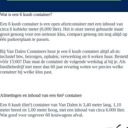
een grotere tuinmetamorfose of het volledig
leeghalen van een garage. Kies hieronder je
Wat is een 6 kuub container?
afvalstroom en bestel voor 15:00, dan staat de
Een 6 kuub container is een open afzetcontainer met een inhoud van
circa 6 kubieke meter (6.000 liter). Het is onze meest gehuurde maat:
container morgen al klaar.
groot genoeg voor een serieuze klus, compact genoeg om nog altijd op
één parkeerplaats te passen.
Bij Van Dalen Containers huur je een 6 kuub container altijd all-in:
inclusief btw, bezorgen, ophalen, verwerking en 6 weken huur. Besteld
vóór 15:00? Dan staat de container de volgende werkdag al bij je. Als
familiebedrijf met meer dan 60 jaar ervaring weten we precies welke
container bij welke klus past.
Afmetingen en inhoud van een 6m³ container
Een 6 kuub (6m³) container van Van Dalen is 3,40 meter lang, 1,10
meter breed en 1,00 meter hoog, met een inhoud van circa 6.000 liter.
Wat goed voor ongeveer 60 kruiwagens afval.