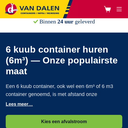
Ga
naar
Winkelwage
de
inhoud
Online
bestellen
…
6 kuub container huren
(6m³) — Onze populairste
maat
Een 6 kuub container, ook wel een 6m³ of 6 m3
container genoemd, is met afstand onze
populairste maat. Met afmetingen van 3,40 x 1,10
Lees meer…
x 1,00 meter past hij op één parkeerplaats en biedt
hij ruimte voor circa 60 kruiwagens afval. Ideaal
Kies een afvalstroom
voor een complete badkamer- of keukenrenovatie,