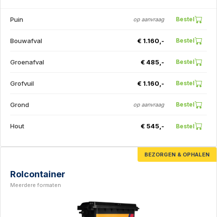
Puin
Bestel
op aanvraag
Bouwafval
€ 1.160,-
Bestel
Groenafval
€ 485,-
Bestel
Grofvuil
€ 1.160,-
Bestel
Grond
Bestel
op aanvraag
Hout
€ 545,-
Bestel
BEZORGEN & OPHALEN
Rolcontainer
Meerdere formaten