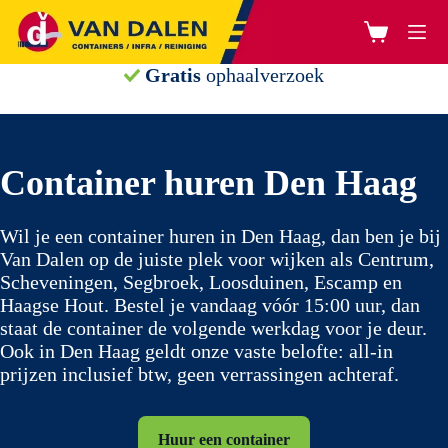
Ga
naar
Winkelwage
de
inhoud
Gratis
ophaalverzoek
Container huren Den Haag
Wil je een container huren in Den Haag, dan ben je bij
Van Dalen op de juiste plek voor wijken als Centrum,
Scheveningen, Segbroek, Loosduinen, Escamp en
Haagse Hout. Bestel je vandaag vóór 15:00 uur, dan
staat de container de volgende werkdag voor je deur.
Ook in Den Haag geldt onze vaste belofte: all-in
prijzen inclusief btw, geen verrassingen achteraf.
Huur een container