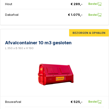
Hout
€ 289,-
Bestel
Dakafval
€ 1.075,-
Bestel
BEZORGEN & OPHALEN
Afvalcontainer 10 m3 gesloten
L 350 x B 180 x H 190
Bouwafval
€ 525,-
Bestel