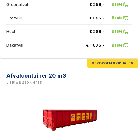
Groenafval
€ 259,-
Bestel
Grofvuil
€ 525,-
Bestel
Hout
€ 289,-
Bestel
Dakafval
€ 1.075,-
Bestel
BEZORGEN & OPHALEN
Afvalcontainer 20 m3
L 615 x B 250 x H 165