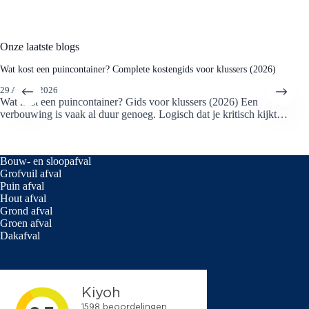
doorgang voor voetgangers.
Afmetingen: containers groter dan 10m³ zijn vrijwel
Onze laatste blogs
altijd vergunningsplichtig.
Veiligheid: de container moet worden afgedekt met
Wat kost een puincontainer? Complete kostengids voor klussers (2026)
een net of zeil.
29 APRIL 2026
Wat kost een puincontainer? Gids voor klussers (2026) Een
verbouwing is vaak al duur genoeg. Logisch dat je kritisch kijkt…
Voor meer informatie raadpleeg deze pagina van
Gemeente
Den Haag
.
Bouw- en sloopafval
Grofvuil afval
Puin afval
Hout afval
Grond afval
Groen afval
Dakafval