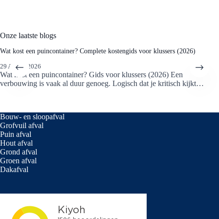
route zo in dat je zoveel mogelijk aan je wens tegemoet
kunnen komen. Zeker in Den Helder dat ligt verder van ons
depot, dus goede afstemming werkt voor beide kanten.
Onze laatste blogs
Wat kost een puincontainer? Complete kostengids voor klussers (2026)
29 APRIL 2026
Wat kost een puincontainer? Gids voor klussers (2026) Een
verbouwing is vaak al duur genoeg. Logisch dat je kritisch kijkt…
Bouw- en sloopafval
Grofvuil afval
Puin afval
Hout afval
Grond afval
Groen afval
Dakafval