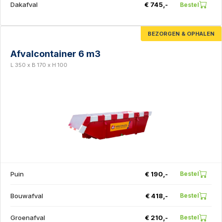
Dakafval
€ 745,-
Bestel
BEZORGEN & OPHALEN
Afvalcontainer 6 m3
L 350 x B 170 x H 100
Puin
€ 190,-
Bestel
Bouwafval
€ 418,-
Bestel
Groenafval
€ 210,-
Bestel