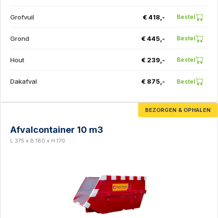
Grofvuil
€ 418,-
Bestel
Grond
€ 445,-
Bestel
Hout
€ 239,-
Bestel
Dakafval
€ 875,-
Bestel
BEZORGEN & OPHALEN
Afvalcontainer 10 m3
L 375 x B 180 x H 170