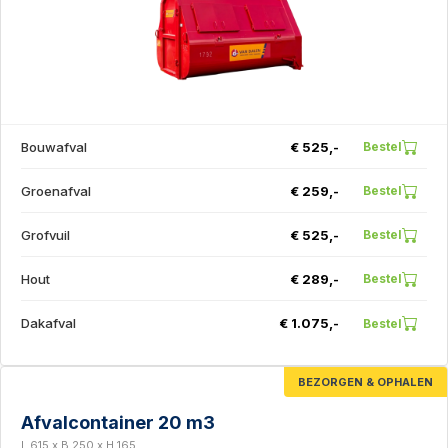
Bouwafval
€ 525,-
Bestel
Groenafval
€ 259,-
Bestel
Grofvuil
€ 525,-
Bestel
Hout
€ 289,-
Bestel
Dakafval
€ 1.075,-
Bestel
BEZORGEN & OPHALEN
Afvalcontainer 20 m3
L 615 x B 250 x H 165