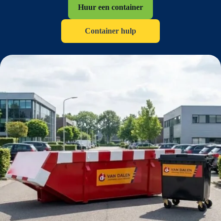
Huur een container
Container hulp