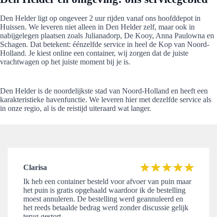
Den Helder ligt op ongeveer 2 uur rijden vanaf ons hoofddepot in
Huissen. We leveren niet alleen in Den Helder zelf, maar ook in
nabijgelegen plaatsen zoals Julianadorp, De Kooy, Anna Paulowna en
Schagen. Dat betekent: éénzelfde service in heel de Kop van Noord-
Holland. Je kiest online een container, wij zorgen dat de juiste
vrachtwagen op het juiste moment bij je is.
Den Helder is de noordelijkste stad van Noord-Holland en heeft een
karakteristieke havenfunctie. We leveren hier met dezelfde service als
in onze regio, al is de reistijd uiteraard wat langer.
Clarisa
Ik heb een container besteld voor afvoer van puin maar
het puin is gratis opgehaald waardoor ik de bestelling
moest annuleren. De bestelling werd geannuleerd en
het reeds betaalde bedrag werd zonder discussie gelijk
terug gestort.