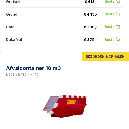
Grofvuil
€ 418,-
Bestel
Grond
€ 445,-
Bestel
Hout
€ 239,-
Bestel
Dakafval
€ 875,-
Bestel
BEZORGEN & OPHALEN
Afvalcontainer 10 m3
L 375 x B 180 x H 170