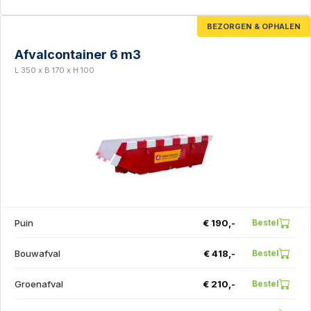
BEZORGEN & OPHALEN
Afvalcontainer 6 m3
L 350 x B 170 x H 100
Puin
€ 190,-
Bestel
Bouwafval
€ 418,-
Bestel
Groenafval
€ 210,-
Bestel