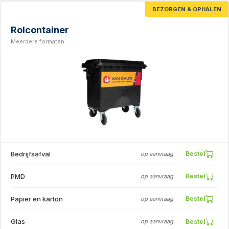
BEZORGEN & OPHALEN
Rolcontainer
Meerdere formaten
Bedrijfsafval
Bestel
op aanvraag
PMD
Bestel
op aanvraag
Papier en karton
Bestel
op aanvraag
Glas
Bestel
op aanvraag