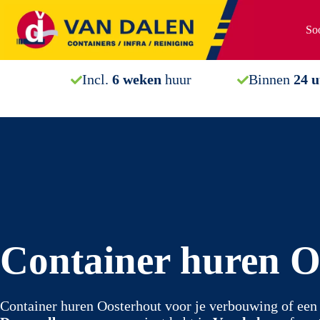
Ga
naar
Soo
de
inhoud
Incl.
6 weken
huur
Binnen
24 
Container huren O
Container huren Oosterhout voor je verbouwing of een 