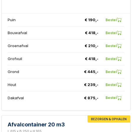
Puin
€ 190,-
Bestel
Bouwafval
€ 418,-
Bestel
Groenafval
€ 210,-
Bestel
Grofvuil
€ 418,-
Bestel
Grond
€ 445,-
Bestel
Hout
€ 239,-
Bestel
Dakafval
€ 875,-
Bestel
BEZORGEN & OPHALEN
Afvalcontainer 20 m3
L 615 x B 250 x H 165