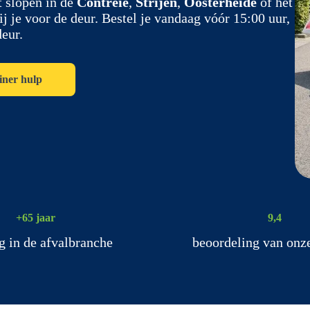
at slopen in de
Contreie
,
Strijen
,
Oosterheide
of het
bij je voor de deur. Bestel je vandaag vóór 15:00 uur,
deur.
iner hulp
+65 jaar
9,4
g in de afvalbranche
beoordeling van onz