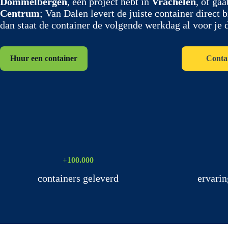
Dommelbergen
, een project hebt in
Vrachelen
, of ga
Centrum
; Van Dalen levert de juiste container direct 
dan staat de container de volgende werkdag al voor je 
Huur een container
Conta
+100.000
containers geleverd
ervarin