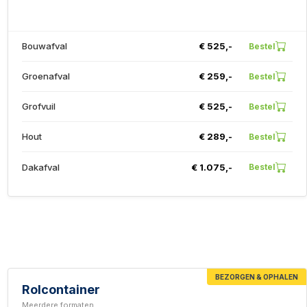
Bouwafval
€ 525,-
Bestel
Groenafval
€ 259,-
Bestel
Grofvuil
€ 525,-
Bestel
Hout
€ 289,-
Bestel
Dakafval
€ 1.075,-
Bestel
BEZORGEN & OPHALEN
Rolcontainer
Meerdere formaten