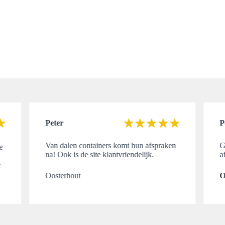
Peter
P
Van dalen containers komt hun afspraken
G
e
na! Ook is de site klantvriendelijk.
a
r
.
Oosterhout
O