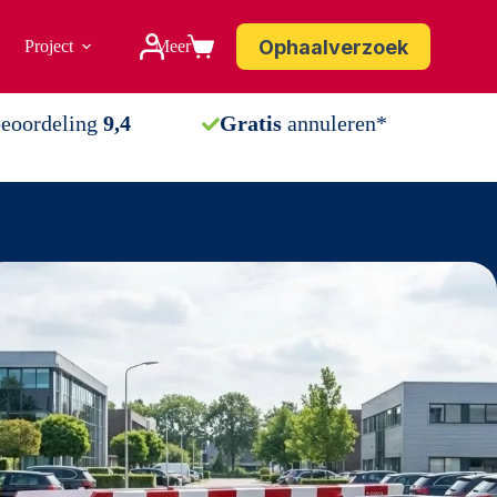
Ophaalverzoek
Project
Meer
Winkelwagen
beoordeling
9,4
Gratis
annuleren*