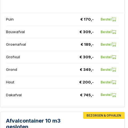
Puin
€ 170,-
Bestel
Bouwafval
€ 309,-
Bestel
Groenafval
€ 189,-
Bestel
Grofvuil
€ 309,-
Bestel
Grond
€ 349,-
Bestel
Hout
€ 200,-
Bestel
Dakafval
€ 745,-
Bestel
BEZORGEN & OPHALEN
Afvalcontainer 10 m3
gesloten