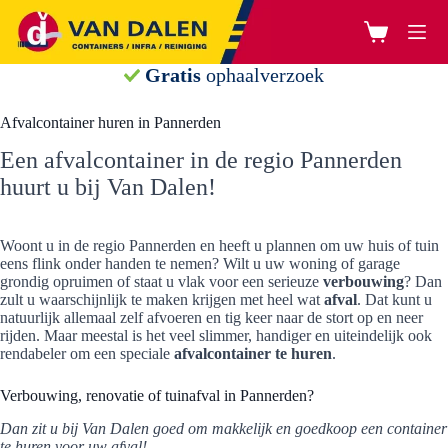
Ga
naar
Winkelwage
de
inhoud
Gratis
ophaalverzoek
Afvalcontainer huren in Pannerden
Een afvalcontainer in de regio Pannerden
huurt u bij Van Dalen!
Woont u in de regio Pannerden en heeft u plannen om uw huis of tuin
eens flink onder handen te nemen? Wilt u uw woning of garage
grondig opruimen of staat u vlak voor een serieuze
verbouwing
? Dan
zult u waarschijnlijk te maken krijgen met heel wat
afval
. Dat kunt u
natuurlijk allemaal zelf afvoeren en tig keer naar de stort op en neer
rijden. Maar meestal is het veel slimmer, handiger en uiteindelijk ook
rendabeler om een speciale
afvalcontainer te huren
.
Verbouwing, renovatie of tuinafval in Pannerden?
Dan zit u bij Van Dalen goed om makkelijk en goedkoop een container
te huren voor uw afval!