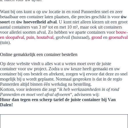
Want bij ons kunt u op uw locatie in en rond Pannerden snel en zeer
betaalbaar een container laten plaatsen, die precies geschikt is voor
úw
soort
en
úw hoeveelheid afval
. U kunt niet alleen kiezen uit een groot
aantal containers van 3 m³ tot en met 10 m³, maar ook uit containers
voor allerlei soorten afval. Zo hebben we aparte containers voor
bouw-
en sloopafval
,
puin
,
houtafval
, grofvuil (huisraad),
grond
en
groenafval
(tuin).
Online gemakkelijk een container bestellen
Op deze website vindt u alles wat u weten moet over de juiste
container voor uw project. Zodra u uw keuze heeft gemaakt en uw
container bij ons bestelt en afrekent, zorgen wij ervoor dat deze zo snel
mogelijk bij u wordt geplaatst. Normaal gesproken is dat in de regio
Pannerden altijd binnen één werkdag na bestelling.
Kortom, voor iedereen die zegt “
ik heb werkzaamheden in of rond
Pannerden en moet veel afval afvoeren
“, adviseren wij:
Huur dan tegen een scherp tarief de juiste container bij Van
Dalen!