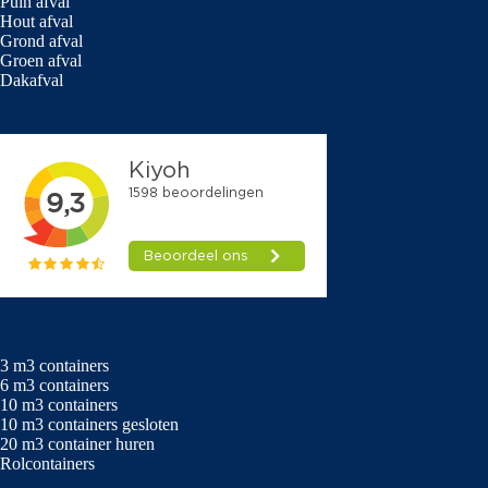
Puin afval
Hout afval
Grond afval
Doorgang:
Er moet minimaal
3,50 meter
Groen afval
ruimte blijven op de rijbaan voor hulpdiensten
Dakafval
en
1,20 meter
op de stoep voor voetgangers.
Veiligheid:
Je bent verplicht om wegafzettingen
of markeringen te gebruiken volgens de
CROW-richtlijnen als de verkeersveiligheid in
het geding is.
Bescherming:
Je mag geen schade aan de
bestrating veroorzaken; gebruik indien nodig
onderlegplaten.
3 m3 containers
6 m3 containers
Voor meer informatie raadpleeg deze pagina van
Gemeente
10 m3 containers
10 m3 containers gesloten
Roermond
.
20 m3 container huren
Rolcontainers