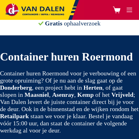
Ga
naar
Winkelwage
de
inhoud
Gratis
ophaalverzoek
Container huren Roermond
Container huren Roermond voor je verbouwing of een
grote opruiming? Of je nu aan de slag gaat op de
Donderberg
, een project hebt in
Herten
, of gaat
slopen in
Maasniel
,
Asenray
,
Kemp
of het
Vrijveld
;
Van Dalen levert de juiste container direct bij je voor
de deur. Ook in de binnenstad en de wijken rondom het
Retailpark
staan we voor je klaar. Bestel je vandaag
vóór 15:00 uur, dan staat de container de volgende
werkdag al voor je deur.