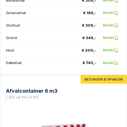
Bouwafval
€ 309,-
Bestel
Groenafval
€ 189,-
Bestel
Grofvuil
€ 309,-
Bestel
Grond
€ 349,-
Bestel
Hout
€ 200,-
Bestel
Dakafval
€ 745,-
Bestel
BEZORGEN & OPHALEN
Afvalcontainer 6 m3
L 350 x B 170 x H 100