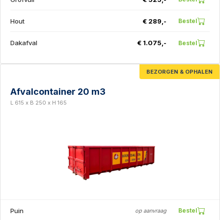
Hout
€ 289,-
Bestel
Dakafval
€ 1.075,-
Bestel
BEZORGEN & OPHALEN
Afvalcontainer 20 m3
L 615 x B 250 x H 165
Puin
Bestel
op aanvraag