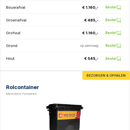
Bouwafval
€ 1.160,-
Bestel
Groenafval
€ 485,-
Bestel
Grofvuil
€ 1.160,-
Bestel
Grond
Bestel
op aanvraag
Hout
€ 545,-
Bestel
BEZORGEN & OPHALEN
Rolcontainer
Meerdere formaten