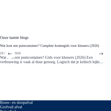
komen de volle container dan weer bij je in Roermond
Vraag de vergunning minimaal
3 weken
van
ophalen.
tevoren aan. De gemeente kan een aanvraag
weigeren als deze te laat binnenkomt.
De officiële beslistermijn kan tot 8 weken duren,
maar voor kleine objecten zoals containers gaat
Onze laatste blogs
het vaak sneller.
Wat kost een puincontainer? Complete kostengids voor klussers (2026)
29 APRIL 2026
Kosten (Precariobelasting):
Wat kost een puincontainer? Gids voor klussers (2026) Een
verbouwing is vaak al duur genoeg. Logisch dat je kritisch kijkt…
Je betaalt voor het gebruik van de openbare
grond.
In Roermond wordt dit berekend op basis van
de oppervlakte (
$m^2$
) en de duur van de
plaatsing.
Bouw- en sloopafval
Grofvuil afval
Belangrijke voorwaarden: