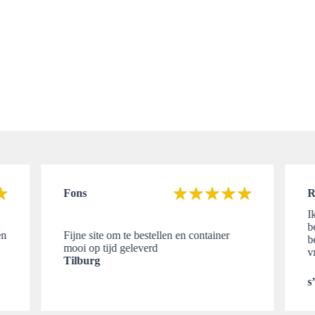
Fons
R
I
b
en
Fijne site om te bestellen en container
b
mooi op tijd geleverd
v
Tilburg
s