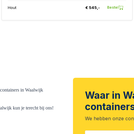
Hout
€ 545,-
Bestel
lcontainers in Waalwijk
Waar in Wa
containers
lwijk kun je terecht bij ons!
We hebben onze conta