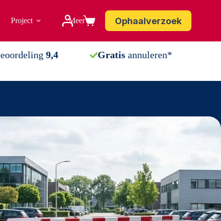
Ophaalverzoek
Project
Meer
Winkelwagen
beoordeling
9,4
Gratis
annuleren*