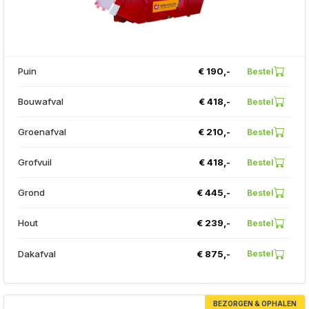
Puin
€ 190,-
Bestel
Bouwafval
€ 418,-
Bestel
Groenafval
€ 210,-
Bestel
Grofvuil
€ 418,-
Bestel
Grond
€ 445,-
Bestel
Hout
€ 239,-
Bestel
Dakafval
€ 875,-
Bestel
BEZORGEN & OPHALEN