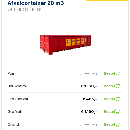
Afvalcontainer 20 m3
L 615 x B 250 x H 165
Puin
Bestel
op aanvraag
Bouwafval
€ 1.160,-
Bestel
Groenafval
€ 485,-
Bestel
Grofvuil
€ 1.160,-
Bestel
Grond
Bestel
op aanvraag