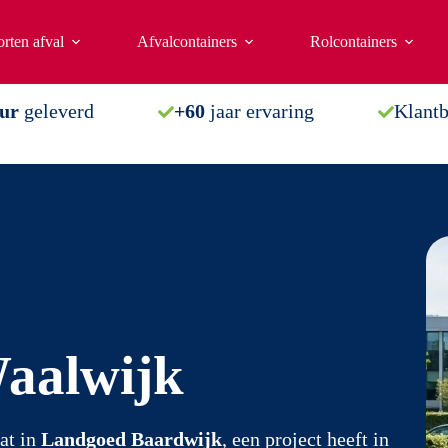
rten afval
Afvalcontainers
Rolcontainers
uur
geleverd
+60
jaar ervaring
Klant
aalwijk
at in
Landgoed Baardwijk
, een project heeft in