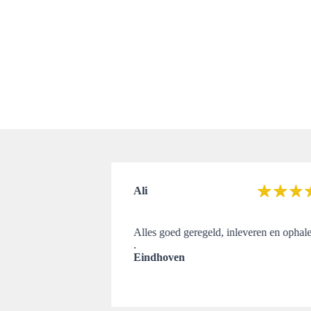
Ali
eleverd, en
Alles goed geregeld, inleveren en ophal
ts te klagen.
.
Eindhoven