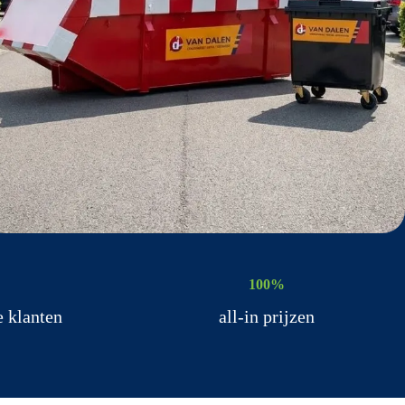
100%
e klanten
all-in prijzen