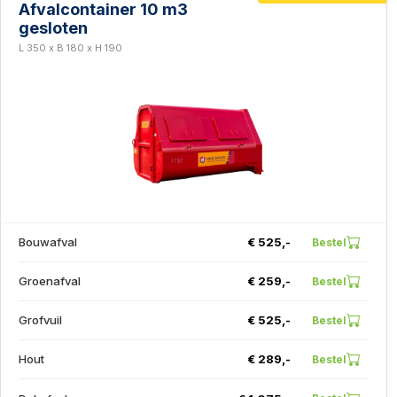
Afvalcontainer 10 m3
gesloten
L 350 x B 180 x H 190
Bouwafval
€ 525,-
Bestel
Groenafval
€ 259,-
Bestel
Grofvuil
€ 525,-
Bestel
Hout
€ 289,-
Bestel