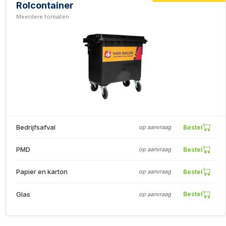
Rolcontainer
Meerdere formaten
Bedrijfsafval
Bestel
op aanvraag
PMD
Bestel
op aanvraag
Papier en karton
Bestel
op aanvraag
Glas
Bestel
op aanvraag