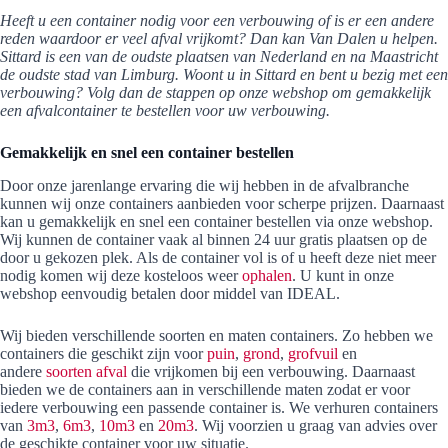
Heeft u een container nodig voor een verbouwing of is er een andere
reden waardoor er veel afval vrijkomt? Dan kan Van Dalen u helpen.
Sittard is een van de oudste plaatsen van Nederland en na Maastricht
de oudste stad van Limburg. Woont u in Sittard en bent u bezig met een
verbouwing? Volg dan de stappen op onze webshop om gemakkelijk
een afvalcontainer te bestellen voor uw verbouwing.
Gemakkelijk en snel een container bestellen
Door onze jarenlange ervaring die wij hebben in de afvalbranche
kunnen wij onze containers aanbieden voor scherpe prijzen. Daarnaast
kan u gemakkelijk en snel een container bestellen via onze webshop.
Wij kunnen de container vaak al binnen 24 uur gratis plaatsen op de
door u gekozen plek. Als de container vol is of u heeft deze niet meer
nodig komen wij deze kosteloos weer
ophalen
. U kunt in onze
webshop eenvoudig betalen door middel van IDEAL.
Wij bieden verschillende soorten en maten containers. Zo hebben we
containers die geschikt zijn voor
puin
,
grond
,
grofvuil
en
andere
soorten afval
die vrijkomen bij een verbouwing. Daarnaast
bieden we de containers aan in verschillende maten zodat er voor
iedere verbouwing een passende container is. We verhuren containers
van
3m3
,
6m3
,
10m3
en
20m3
. Wij voorzien u graag van advies over
de geschikte container voor uw situatie.