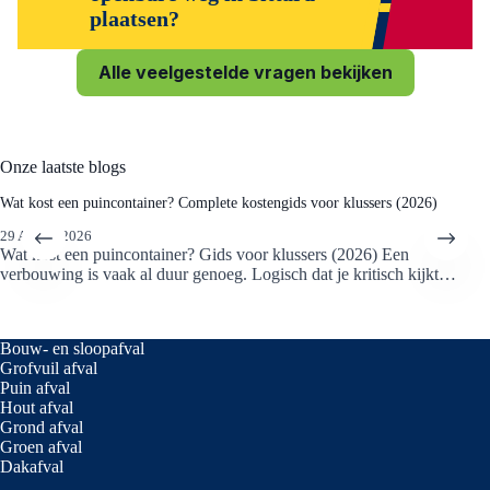
plaatsen?
In veel gevallen mag een container tijdelijk op een parkeervak of
Alle veelgestelde vragen bekijken
de openbare weg staan, maar de regels hiervoor kunnen per
gemeente verschillen. Wij adviseren je om bij de Gemeente
Sittard te checken of je een vergunning nodig hebt of een melding
moet maken, vooral als de container in een betaald-parkeren zone
komt te staan.
Onze laatste blogs
Wat kost een puincontainer? Complete kostengids voor klussers (2026)
29 APRIL 2026
Wat kost een puincontainer? Gids voor klussers (2026) Een
verbouwing is vaak al duur genoeg. Logisch dat je kritisch kijkt…
Bouw- en sloopafval
Grofvuil afval
Puin afval
Hout afval
Grond afval
Groen afval
Dakafval