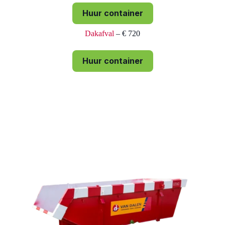
Huur container
Dakafval
– € 720
Huur container