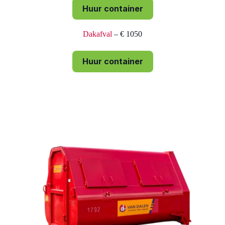
Huur container
Dakafval
– € 1050
Huur container