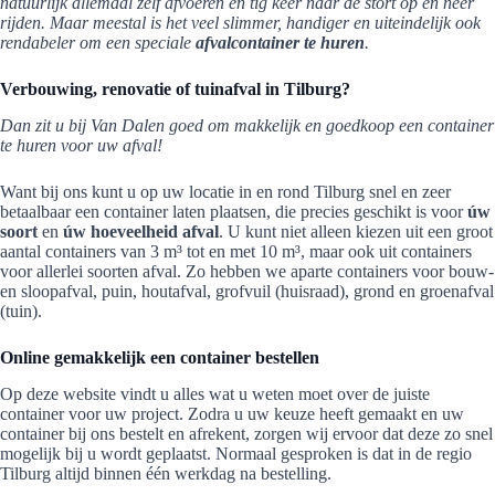
natuurlijk allemaal zelf afvoeren en tig keer naar de stort op en neer
rijden. Maar meestal is het veel slimmer, handiger en uiteindelijk ook
rendabeler om een speciale
afvalcontainer te huren
.
Verbouwing, renovatie of tuinafval in Tilburg?
Dan zit u bij Van Dalen goed om makkelijk en goedkoop een container
te huren voor uw afval!
Want bij ons kunt u op uw locatie in en rond Tilburg snel en zeer
betaalbaar een container laten plaatsen, die precies geschikt is voor
úw
soort
en
úw hoeveelheid afval
. U kunt niet alleen kiezen uit een groot
aantal containers van 3 m³ tot en met 10 m³, maar ook uit containers
voor allerlei soorten afval. Zo hebben we aparte containers voor bouw-
en sloopafval, puin, houtafval, grofvuil (huisraad), grond en groenafval
(tuin).
Online gemakkelijk een container bestellen
Op deze website vindt u alles wat u weten moet over de juiste
container voor uw project. Zodra u uw keuze heeft gemaakt en uw
container bij ons bestelt en afrekent, zorgen wij ervoor dat deze zo snel
mogelijk bij u wordt geplaatst. Normaal gesproken is dat in de regio
Tilburg altijd binnen één werkdag na bestelling.