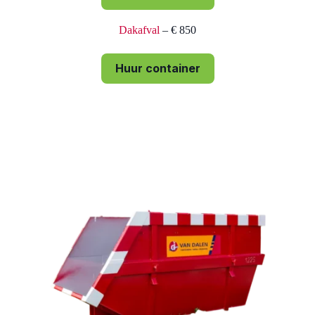
Dakafval
– € 850
Huur container