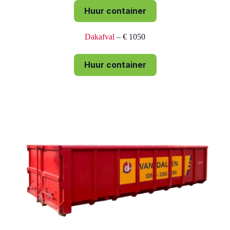
Huur container
Dakafval
– € 1050
Huur container