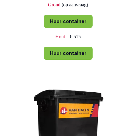
Grond
(op aanvraag)
Huur container
Hout
– € 515
Huur container